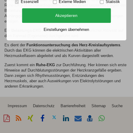
Essenziell
Externe Medien
Statistik
Ruhe-EKG (Elektrokardiogramm) auch bei einem geplanten Eingriff ein
Belastungs-EKG oder ein Stress-Echokardiogramm erfolgen. In
Akzeptieren
Abhängigkeit vom Krankheitsbild müssen weitere Voruntersuchungen
erfolgen.
Einstellungen übernehmen
Ein
Belastungs-EKG
ist ein EKG, das unter körperlicher Aktivität auf
dem Fahrrad (Ergometer) durchgeführt wird.
Es dient der
Funktionsuntersuchung des Herz-Kreislaufsystems
.
Durch das EKG können die elektrischen Aktivitäten aller
Herzmuskelfasern abgeleitet und als Kurven dargestellt werden.
Zuerst kommt ein
Ruhe-EKG
zur Durchführung. Hier können sich erste
Hinweise auf Durchblutungsstörungen der Herzkranzgefäße ergeben.
Dann zeigen sich Rhythmusstörungen, Entzündungen des
Herzmuskels, aber auch Auswirkungen von Elektrolytstörungen und
anderen Erkrankungen.
Impressum
Datenschutz
Barrierefreiheit
Sitemap
Suche
Diese
RSS-
Auf
Auf
Auf
Auf
Per
vCard
Auf
Seite
Feed
Xing
Facebook
Twitter
LinkedIn
Mail
speichern
Whatsapp
als
mitteilen
teilen
teilen
teilen
empfehlen
teilen
PDF