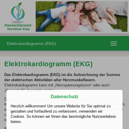
Elektrokardiogramm (EKG)
Toggle
navigatio
Elektrokardiogramm (EKG)
Das Elektrokardiogramm (EKG) ist die Aufzeichnung der Summe
der elektrischen Aktivitäten aller Herzmuskelfasern.
Elektrokardiogramm kann mit „Herzspannungskurve“ oder auch
„Herzschrift“ übersetzt werden.
Datenschutz
Die elektrische Kontraktion des Herzmuskels kann man an der
Körperoberfläche messen und im Zeitverlauf aufzeichnen. Es ergibt sich
Herzlich willkommen! Um unsere Website für Sie optimal zu
eine Darstellung der elektrischen Herzaktion. Mit dem EKG lassen sich
gestalten und fortlaufend zu verbessern, verwenden wir
vielfältige Aussagen zu Eigenschaften und Gesundheit des Herzens
Cookies. So können wir Ihnen das bestmögliche Nutzererlebnis
treffen.
bieten.
Bei der
kardiologischen Diagnostik
wird - neben einem aktuellen