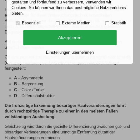
gestalten und fortlaufend zu verbessern, verwenden wir
Cookies. So können wir Ihnen das bestmögliche Nutzererlebnis
Hautveränderungen, insbesondere Pigmentflecken, können mittels
bieten.
eines speziell für diese Untersuchungstechnik entwickelten
Auflichtmikroskops um das 30- bis 50-fache vergrößert und mit dieser
Essenziell
Externe Medien
Statistik
Technik räumlich dargestellt werden, was eine deutlich genauere
Diagnosestellung ermöglicht.
Akzeptieren
Auf diese Weise können gutartige von bösartigen Veränderungen
unterschieden werden.
Einstellungen übernehmen
Ob eine pigmentierte Hautveränderung gutartig (benigne) oder bösartig
(maligne) sein kann, wird mithilfe der sogenannten ABCD-Regel
festgestellt:
A
– Asymmetrie
B
– Begrenzung
C
– Color /Farbe
D
– Differentialstruktur
Die frühzeitige Erkennung bösartiger Hautveränderungen führt
durch rechtzeitige Therapie zu einer in den meisten Fällen
vollständigen Ausheilung.
Gleichzeitig wird durch die gezielte Differenzierung zwischen gut- und
bösartiger Veränderungen eine unnötige Entfernung gutartiger
Hautveränderungen vermieden.