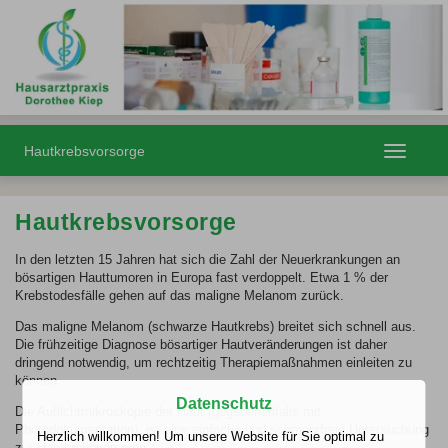
Hautkrebsvorsorge
Toggle
navigatio
Hautkrebsvorsorge
In den letzten 15 Jahren hat sich die Zahl der Neuerkrankungen an
bösartigen Hauttumoren in Europa fast verdoppelt. Etwa 1 % der
Krebstodesfälle gehen auf das maligne Melanom zurück.
Das maligne Melanom (schwarze Hautkrebs) breitet sich schnell aus.
Die frühzeitige Diagnose bösartiger Hautveränderungen ist daher
dringend notwendig, um rechtzeitig Therapiemaßnahmen einleiten zu
können.
Datenschutz
Die Auflichtmikroskopie der Haut (gegebenenfalls mit
Photodokumentation), ist eine einfache und schmerzfreie Untersuchung
Herzlich willkommen! Um unsere Website für Sie optimal zu
zur Hautkrebsvorsorge.